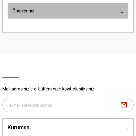
Önerileriniz
Yorum Yaz
Bu ürünün fiyat bilgisi, resim, ürün açıklamalarında ve diğer konularda
yetersiz gördüğünüz noktaları öneri formunu kullanarak tarafımıza
iletebilirsiniz.
Görüş ve önerileriniz için teşekkür ederiz.
Ürün resmi kalitesiz, bozuk veya görüntülenemiyor.
Ürün açıklamasında eksik bilgiler bulunuyor.
Ürün bilgilerinde hatalar bulunuyor.
Ürün fiyatı diğer sitelerden daha pahalı.
Mail adresinizle e-bültenimize kayıt olabilirsiniz.
Bu ürüne benzer farklı alternatifler olmalı.
Kurumsal
Gönder