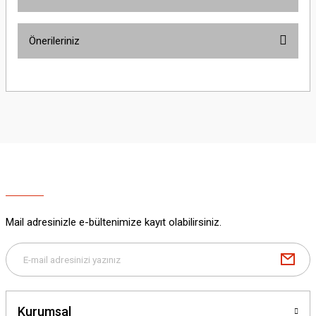
Bu ürüne ilk yorumu siz yapın!
Önerileriniz
Yorum Yaz
Bu ürünün fiyat bilgisi, resim, ürün açıklamalarında ve diğer konularda
yetersiz gördüğünüz noktaları öneri formunu kullanarak tarafımıza
iletebilirsiniz.
Görüş ve önerileriniz için teşekkür ederiz.
Ürün resmi kalitesiz, bozuk veya görüntülenemiyor.
Ürün açıklamasında eksik bilgiler bulunuyor.
Ürün bilgilerinde hatalar bulunuyor.
Ürün fiyatı diğer sitelerden daha pahalı.
Mail adresinizle e-bültenimize kayıt olabilirsiniz.
Bu ürüne benzer farklı alternatifler olmalı.
Kurumsal