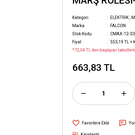
MARŞ RÖLESİ
Kategori
ELEKTRİK
,
M
Marka
FALCON
Stok Kodu
CMAX-12-03
Fiyat
553,19 TL + 
*72,04 TL den başlayan taksitlerl
663,83 TL
Yo
Karşılaştır