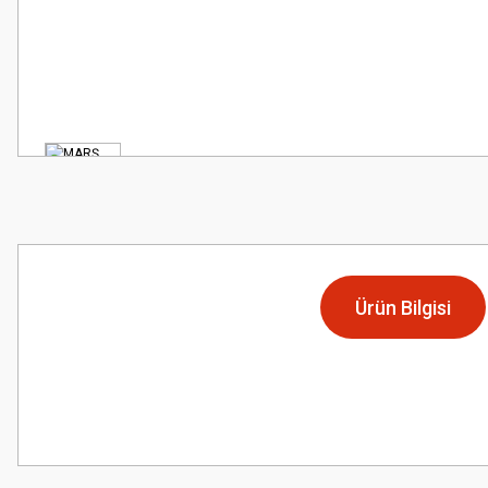
Ürün Bilgisi
Bu ürünün fiyat bilgisi, resim, ürün açıklamalarında ve diğer konularda
Görüş ve önerileriniz için teşekkür ederiz.