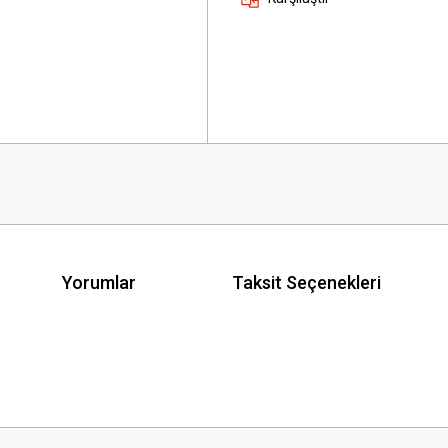
Yorumlar
Taksit Seçenekleri
 yetersiz gördüğünüz noktaları öneri formunu kullanarak tarafımıza iletebilirsini
Bu ürüne ilk yorumu siz yapın!