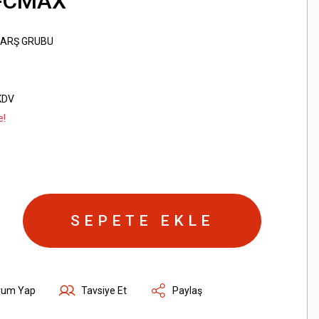
-CMAX
ARŞ GRUBU
KDV
e!
SEPETE EKLE
rum Yap
Tavsiye Et
Paylaş