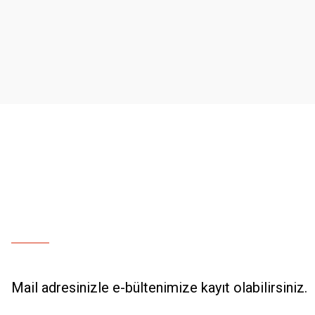
Ürün resmi kalitesiz, bozuk veya görüntülenemiyor.
Ürün açıklamasında eksik bilgiler bulunuyor.
Ürün bilgilerinde hatalar bulunuyor.
Ürün fiyatı diğer sitelerden daha pahalı.
Bu ürüne benzer farklı alternatifler olmalı.
Mail adresinizle e-bültenimize kayıt olabilirsiniz.