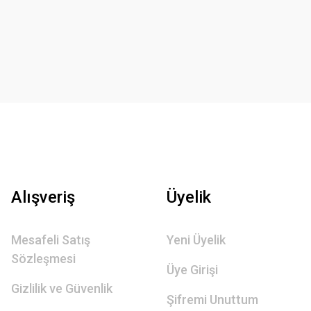
Alışveriş
Üyelik
Mesafeli Satış
Yeni Üyelik
Sözleşmesi
Üye Girişi
Gizlilik ve Güvenlik
Şifremi Unuttum