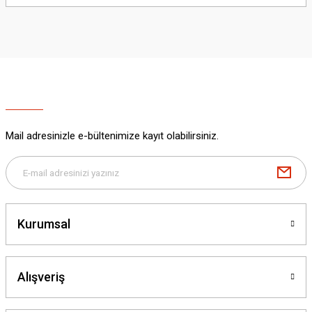
yetersiz gördüğünüz noktaları öneri formunu kullanarak tarafımıza
iletebilirsiniz.
Görüş ve önerileriniz için teşekkür ederiz.
Ürün resmi kalitesiz, bozuk veya görüntülenemiyor.
Ürün açıklamasında eksik bilgiler bulunuyor.
Ürün bilgilerinde hatalar bulunuyor.
Ürün fiyatı diğer sitelerden daha pahalı.
Mail adresinizle e-bültenimize kayıt olabilirsiniz.
Bu ürüne benzer farklı alternatifler olmalı.
Kurumsal
Gönder
Alışveriş