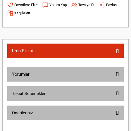
Yorum Yap
Tavsiye Et
Paylaş
Karşılaştır
Ürün Bilgisi
Yorumlar
Taksit Seçenekleri
Bu ürüne ilk yorumu siz yapın!
Önerileriniz
Yorum Yaz
Bu ürünün fiyat bilgisi, resim, ürün açıklamalarında ve diğer konularda