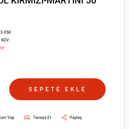
L KIRMIZI-MARTINI 50
23-05K
+ KDV
le!
SEPETE EKLE
rum Yap
Tavsiye Et
Paylaş