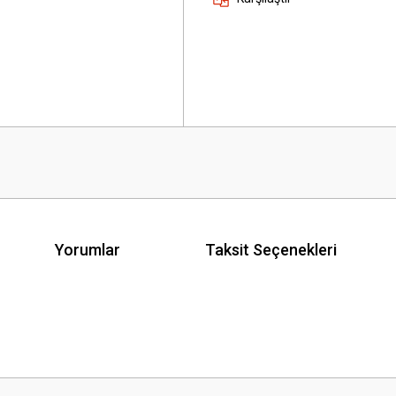
Yorumlar
Taksit Seçenekleri
 yetersiz gördüğünüz noktaları öneri formunu kullanarak tarafımıza iletebilirsini
Bu ürüne ilk yorumu siz yapın!