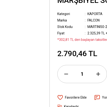
MARŞBİYEL SO
Kategori
KAPORTA
Marka
FALCON
Stok Kodu
MARTINI50-
Fiyat
2.325,39 TL 
*302,81 TL den başlayan taksitler
2.790,46 TL
Yo
Karşılaştır