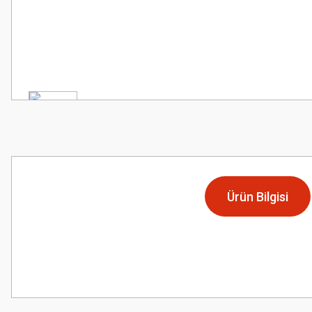
Ürün Bilgisi
Bu ürünün fiyat bilgisi, resim, ürün açıklamalarında ve diğer konularda
Görüş ve önerileriniz için teşekkür ederiz.