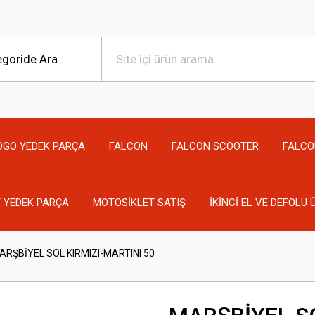
OGO YEDEK PARÇA
FALCON
FALCON SCOOTER
FALCO
 YEDEK PARÇA
MOTOSİKLET SATIŞ
İKİNCİ EL VE DEFOLU
ARŞBİYEL SOL KIRMIZI-MARTINI 50