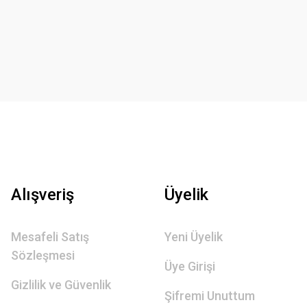
Alışveriş
Üyelik
Mesafeli Satış
Yeni Üyelik
Sözleşmesi
Üye Girişi
Gizlilik ve Güvenlik
Şifremi Unuttum