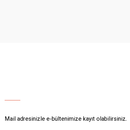
Ürün resmi kalitesiz, bozuk veya görüntülenemiyor.
Ürün açıklamasında eksik bilgiler bulunuyor.
Ürün bilgilerinde hatalar bulunuyor.
Ürün fiyatı diğer sitelerden daha pahalı.
Bu ürüne benzer farklı alternatifler olmalı.
Mail adresinizle e-bültenimize kayıt olabilirsiniz.