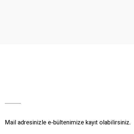
Ürün resmi kalitesiz, bozuk veya görüntülenemiyor.
Ürün açıklamasında eksik bilgiler bulunuyor.
Ürün bilgilerinde hatalar bulunuyor.
Ürün fiyatı diğer sitelerden daha pahalı.
Bu ürüne benzer farklı alternatifler olmalı.
Mail adresinizle e-bültenimize kayıt olabilirsiniz.