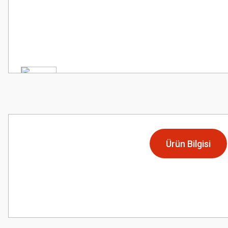
Ürün Bilgisi
Bu ürünün fiyat bilgisi, resim, ürün açıklamalarında ve diğer konularda
Görüş ve önerileriniz için teşekkür ederiz.