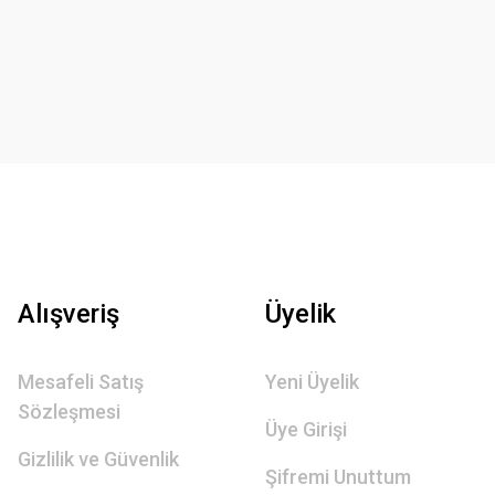
Alışveriş
Üyelik
Mesafeli Satış
Yeni Üyelik
Sözleşmesi
Üye Girişi
Gizlilik ve Güvenlik
Şifremi Unuttum