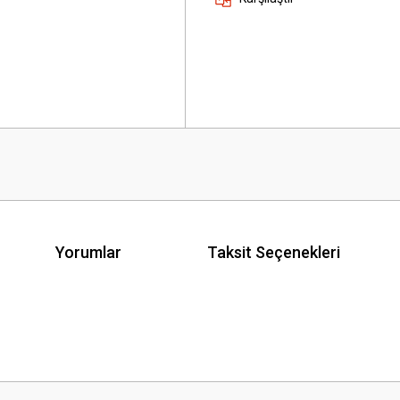
Yorumlar
Taksit Seçenekleri
 yetersiz gördüğünüz noktaları öneri formunu kullanarak tarafımıza iletebilirsini
Bu ürüne ilk yorumu siz yapın!