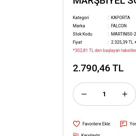
MARŞBİYEL SO
Kategori
KAPORTA
Marka
FALCON
Stok Kodu
MARTINI50-
Fiyat
2.325,39 TL 
*302,81 TL den başlayan taksitler
2.790,46 TL
Yo
Karşılaştır