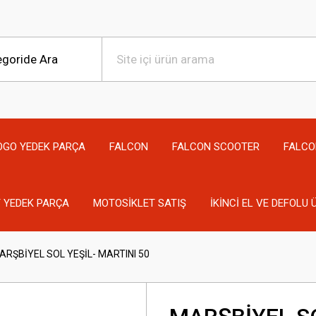
OGO YEDEK PARÇA
FALCON
FALCON SCOOTER
FALCO
 YEDEK PARÇA
MOTOSİKLET SATIŞ
İKİNCİ EL VE DEFOLU
ARŞBİYEL SOL YEŞİL- MARTINI 50