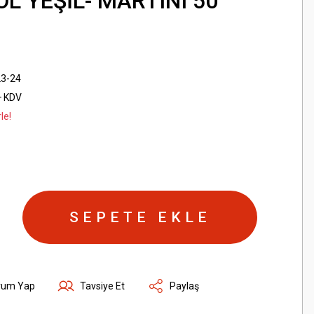
L YEŞİL- MARTINI 50
23-24
+ KDV
le!
SEPETE EKLE
rum Yap
Tavsiye Et
Paylaş