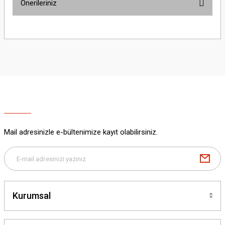
Önerileriniz
Yorum Yaz
Bu ürünün fiyat bilgisi, resim, ürün açıklamalarında ve diğer konularda
yetersiz gördüğünüz noktaları öneri formunu kullanarak tarafımıza
iletebilirsiniz.
Görüş ve önerileriniz için teşekkür ederiz.
Ürün resmi kalitesiz, bozuk veya görüntülenemiyor.
Ürün açıklamasında eksik bilgiler bulunuyor.
Ürün bilgilerinde hatalar bulunuyor.
Ürün fiyatı diğer sitelerden daha pahalı.
Mail adresinizle e-bültenimize kayıt olabilirsiniz.
Bu ürüne benzer farklı alternatifler olmalı.
Kurumsal
Gönder