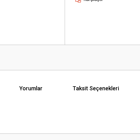
Yorumlar
Taksit Seçenekleri
 yetersiz gördüğünüz noktaları öneri formunu kullanarak tarafımıza iletebilirsini
Bu ürüne ilk yorumu siz yapın!