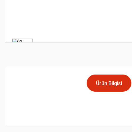
Ürün Bilgisi
Bu ürünün fiyat bilgisi, resim, ürün açıklamalarında ve diğer konularda
Görüş ve önerileriniz için teşekkür ederiz.