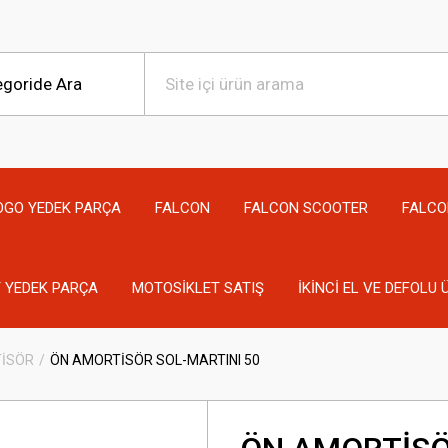
OGO YEDEK PARÇA
FALCON
FALCON SCOOTER
FALCO
 YEDEK PARÇA
MOTOSİKLET SATIŞ
İKİNCİ EL VE DEFOLU
İSÖR
ÖN AMORTİSÖR SOL-MARTINI 50