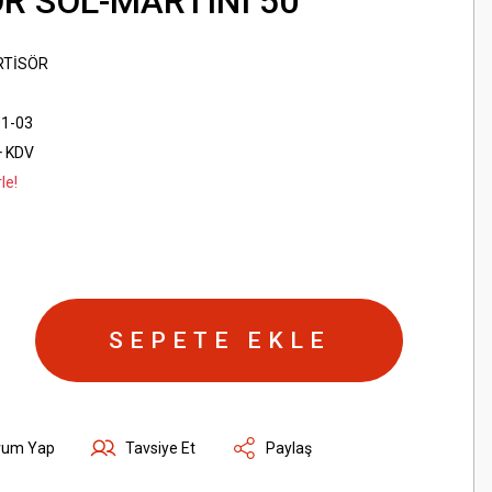
R SOL-MARTINI 50
TİSÖR
01-03
+ KDV
le!
SEPETE EKLE
rum Yap
Tavsiye Et
Paylaş