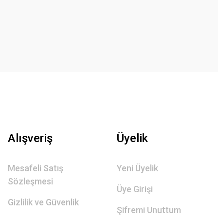
Alışveriş
Üyelik
Mesafeli Satış
Yeni Üyelik
Sözleşmesi
Üye Girişi
Gizlilik ve Güvenlik
Şifremi Unuttum