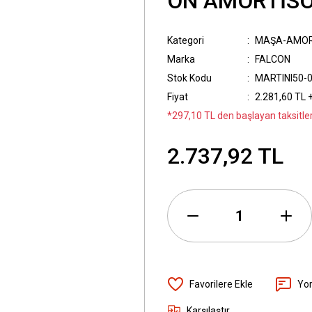
ÖN AMORTİSÖ
Kategori
MAŞA-AMOR
Marka
FALCON
Stok Kodu
MARTINI50-
Fiyat
2.281,60 TL 
*297,10 TL den başlayan taksitler
2.737,92 TL
Yo
Karşılaştır