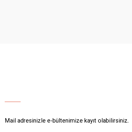
Ürün resmi kalitesiz, bozuk veya görüntülenemiyor.
Ürün açıklamasında eksik bilgiler bulunuyor.
Ürün bilgilerinde hatalar bulunuyor.
Ürün fiyatı diğer sitelerden daha pahalı.
Bu ürüne benzer farklı alternatifler olmalı.
Mail adresinizle e-bültenimize kayıt olabilirsiniz.