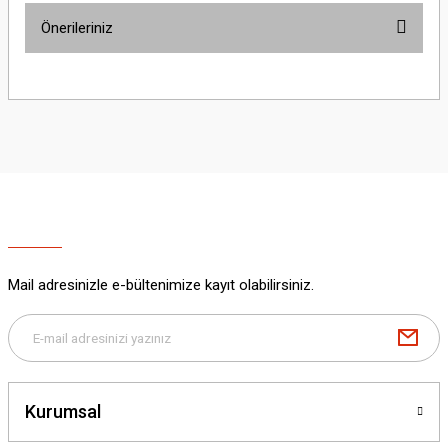
Önerileriniz
Yorum Yaz
Bu ürünün fiyat bilgisi, resim, ürün açıklamalarında ve diğer konularda
yetersiz gördüğünüz noktaları öneri formunu kullanarak tarafımıza
iletebilirsiniz.
Görüş ve önerileriniz için teşekkür ederiz.
Ürün resmi kalitesiz, bozuk veya görüntülenemiyor.
Ürün açıklamasında eksik bilgiler bulunuyor.
Ürün bilgilerinde hatalar bulunuyor.
Ürün fiyatı diğer sitelerden daha pahalı.
Mail adresinizle e-bültenimize kayıt olabilirsiniz.
Bu ürüne benzer farklı alternatifler olmalı.
Kurumsal
Gönder