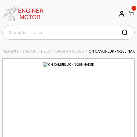
Anasayfa
FALCON
N288
KAPORTA GRUBU
ÖN ÇAMURLUK - N-288 NAK