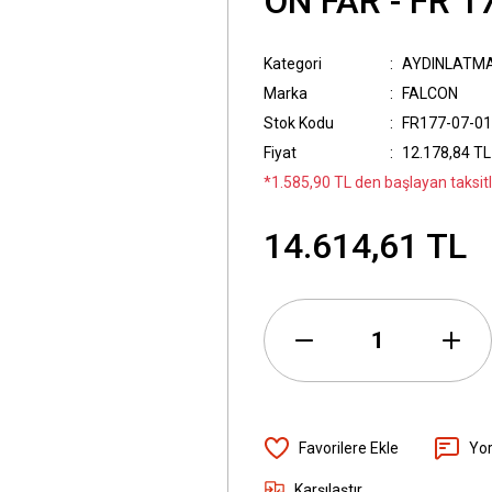
ÖN FAR - FR 
Kategori
AYDINLATM
Marka
FALCON
Stok Kodu
FR177-07-01
Fiyat
12.178,84 TL
*1.585,90 TL den başlayan taksitl
14.614,61 TL
Yo
Karşılaştır