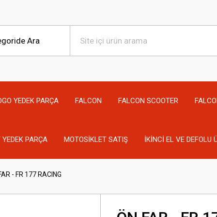
OGO YEDEK PARÇA
FALCON
FALCON SCOOTER
FALCO
 YEDEK PARÇA
MOTOSİKLET SATIŞ
İKİNCİ EL VE DEFOLU
FAR - FR 177 RACING