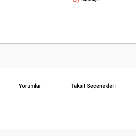
Yorumlar
Taksit Seçenekleri
 yetersiz gördüğünüz noktaları öneri formunu kullanarak tarafımıza iletebilirsini
Bu ürüne ilk yorumu siz yapın!