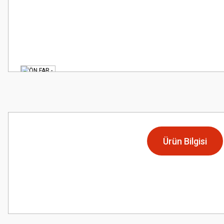
Ürün Bilgisi
Bu ürünün fiyat bilgisi, resim, ürün açıklamalarında ve diğer konularda
Görüş ve önerileriniz için teşekkür ederiz.