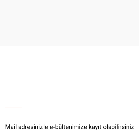
Ürün resmi kalitesiz, bozuk veya görüntülenemiyor.
Ürün açıklamasında eksik bilgiler bulunuyor.
Ürün bilgilerinde hatalar bulunuyor.
Ürün fiyatı diğer sitelerden daha pahalı.
Bu ürüne benzer farklı alternatifler olmalı.
Mail adresinizle e-bültenimize kayıt olabilirsiniz.