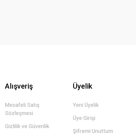
Alışveriş
Üyelik
Mesafeli Satış
Yeni Üyelik
Sözleşmesi
Üye Girişi
Gizlilik ve Güvenlik
Şifremi Unuttum