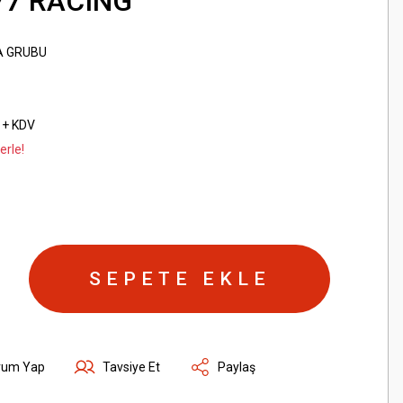
177 RACING
A GRUBU
 + KDV
erle!
SEPETE EKLE
rum Yap
Tavsiye Et
Paylaş