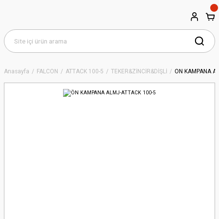
Anasayfa
FALCON
ATTACK 100-5
TEKER&ZİNCİR&DİŞLİ
ÖN KAMPANA AL