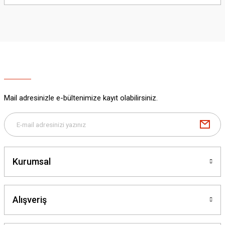
yetersiz gördüğünüz noktaları öneri formunu kullanarak tarafımıza
iletebilirsiniz.
Görüş ve önerileriniz için teşekkür ederiz.
Ürün resmi kalitesiz, bozuk veya görüntülenemiyor.
Ürün açıklamasında eksik bilgiler bulunuyor.
Ürün bilgilerinde hatalar bulunuyor.
Ürün fiyatı diğer sitelerden daha pahalı.
Mail adresinizle e-bültenimize kayıt olabilirsiniz.
Bu ürüne benzer farklı alternatifler olmalı.
Kurumsal
Gönder
Alışveriş