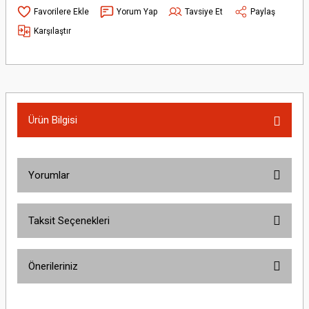
Yorum Yap
Tavsiye Et
Paylaş
Karşılaştır
Ürün Bilgisi
Yorumlar
Taksit Seçenekleri
Bu ürüne ilk yorumu siz yapın!
Önerileriniz
Yorum Yaz
Bu ürünün fiyat bilgisi, resim, ürün açıklamalarında ve diğer konularda