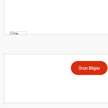
Ürün Bilgisi
Bu ürünün fiyat bilgisi, resim, ürün açıklamalarında ve diğer konularda
Görüş ve önerileriniz için teşekkür ederiz.