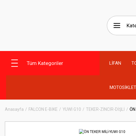
Tüm Kategoriler
LİFAN
T
MOTOSİKLET
Anasayfa
FALCON E-BİKE
YUWİ G10
TEKER-ZİNCİR-DİŞLİ
ÖN