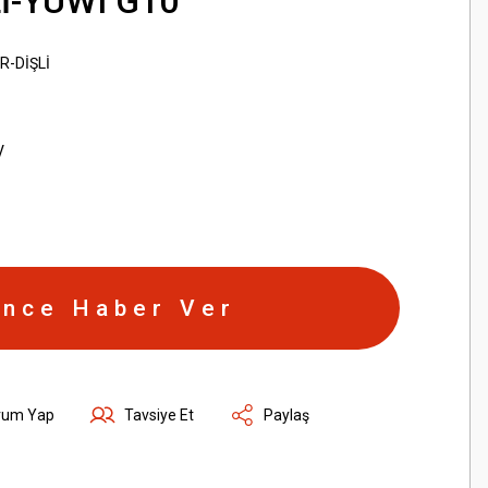
İ-YUWI G10
R-DİŞLİ
V
ince Haber Ver
rum Yap
Tavsiye Et
Paylaş