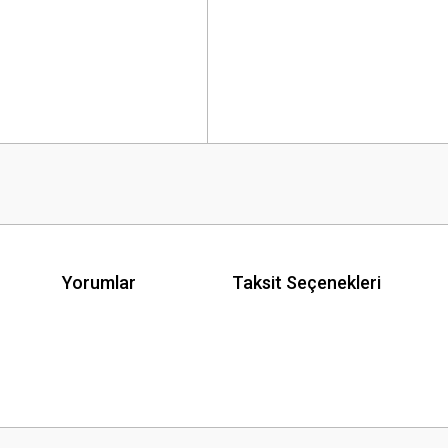
Yorumlar
Taksit Seçenekleri
 yetersiz gördüğünüz noktaları öneri formunu kullanarak tarafımıza iletebilirsini
Bu ürüne ilk yorumu siz yapın!