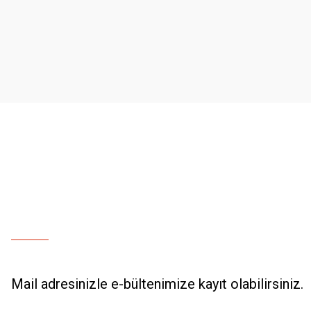
Ürün resmi kalitesiz, bozuk veya görüntülenemiyor.
Ürün açıklamasında eksik bilgiler bulunuyor.
Ürün bilgilerinde hatalar bulunuyor.
Ürün fiyatı diğer sitelerden daha pahalı.
Bu ürüne benzer farklı alternatifler olmalı.
Mail adresinizle e-bültenimize kayıt olabilirsiniz.