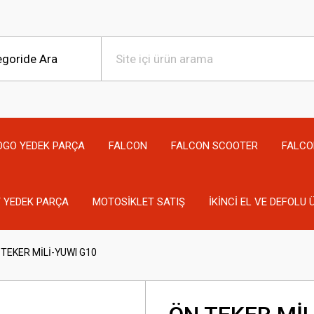
OGO YEDEK PARÇA
FALCON
FALCON SCOOTER
FALCO
 YEDEK PARÇA
MOTOSİKLET SATIŞ
İKİNCİ EL VE DEFOLU
 TEKER MİLİ-YUWI G10