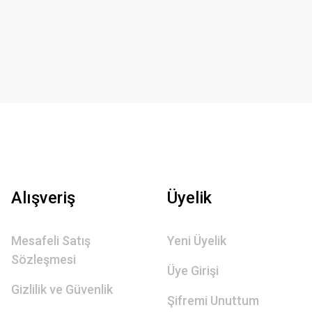
Alışveriş
Üyelik
Mesafeli Satış
Yeni Üyelik
Sözleşmesi
Üye Girişi
Gizlilik ve Güvenlik
Şifremi Unuttum