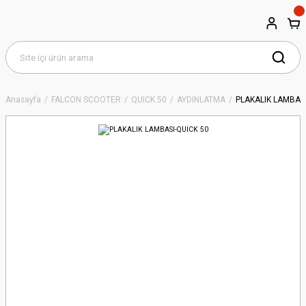
Anasayfa
FALCON SCOOTER
QUICK 50
AYDINLATMA
PLAKALIK LAMBASI