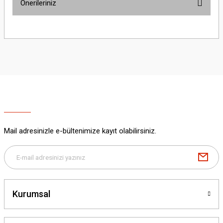
Önerileriniz
Yorum Yaz
Bu ürünün fiyat bilgisi, resim, ürün açıklamalarında ve diğer konularda
yetersiz gördüğünüz noktaları öneri formunu kullanarak tarafımıza
iletebilirsiniz.
Görüş ve önerileriniz için teşekkür ederiz.
Ürün resmi kalitesiz, bozuk veya görüntülenemiyor.
Ürün açıklamasında eksik bilgiler bulunuyor.
Ürün bilgilerinde hatalar bulunuyor.
Ürün fiyatı diğer sitelerden daha pahalı.
Mail adresinizle e-bültenimize kayıt olabilirsiniz.
Bu ürüne benzer farklı alternatifler olmalı.
Kurumsal
Gönder