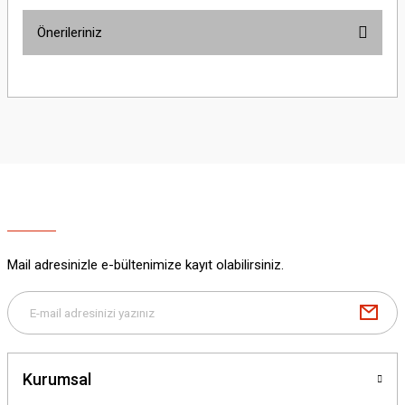
Önerileriniz
Yorum Yaz
Bu ürünün fiyat bilgisi, resim, ürün açıklamalarında ve diğer konularda
yetersiz gördüğünüz noktaları öneri formunu kullanarak tarafımıza
iletebilirsiniz.
Görüş ve önerileriniz için teşekkür ederiz.
Ürün resmi kalitesiz, bozuk veya görüntülenemiyor.
Ürün açıklamasında eksik bilgiler bulunuyor.
Ürün bilgilerinde hatalar bulunuyor.
Ürün fiyatı diğer sitelerden daha pahalı.
Mail adresinizle e-bültenimize kayıt olabilirsiniz.
Bu ürüne benzer farklı alternatifler olmalı.
Kurumsal
Gönder