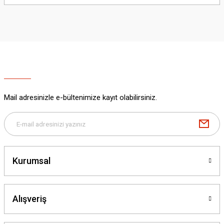
yetersiz gördüğünüz noktaları öneri formunu kullanarak tarafımıza
iletebilirsiniz.
Görüş ve önerileriniz için teşekkür ederiz.
Ürün resmi kalitesiz, bozuk veya görüntülenemiyor.
Ürün açıklamasında eksik bilgiler bulunuyor.
Ürün bilgilerinde hatalar bulunuyor.
Ürün fiyatı diğer sitelerden daha pahalı.
Mail adresinizle e-bültenimize kayıt olabilirsiniz.
Bu ürüne benzer farklı alternatifler olmalı.
Kurumsal
Gönder
Alışveriş