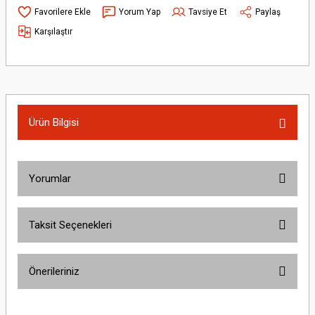
Yorum Yap
Tavsiye Et
Paylaş
Karşılaştır
Ürün Bilgisi
Yorumlar
Taksit Seçenekleri
Bu ürüne ilk yorumu siz yapın!
Önerileriniz
Yorum Yaz
Bu ürünün fiyat bilgisi, resim, ürün açıklamalarında ve diğer konularda