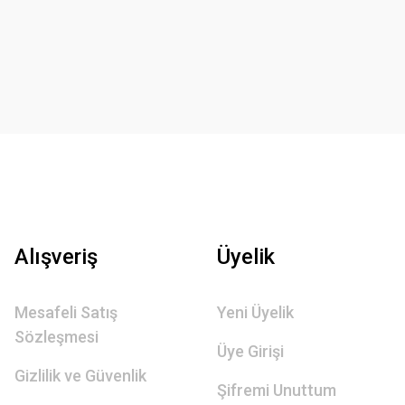
Alışveriş
Üyelik
Mesafeli Satış
Yeni Üyelik
Sözleşmesi
Üye Girişi
Gizlilik ve Güvenlik
Şifremi Unuttum