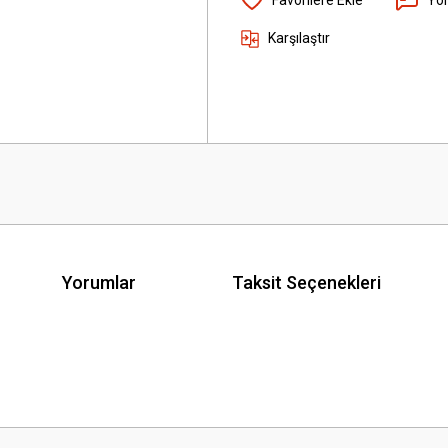
Karşılaştır
Yorumlar
Taksit Seçenekleri
 yetersiz gördüğünüz noktaları öneri formunu kullanarak tarafımıza iletebilirsini
Bu ürüne ilk yorumu siz yapın!