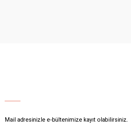
Ürün resmi kalitesiz, bozuk veya görüntülenemiyor.
Ürün açıklamasında eksik bilgiler bulunuyor.
Ürün bilgilerinde hatalar bulunuyor.
Ürün fiyatı diğer sitelerden daha pahalı.
Bu ürüne benzer farklı alternatifler olmalı.
Mail adresinizle e-bültenimize kayıt olabilirsiniz.