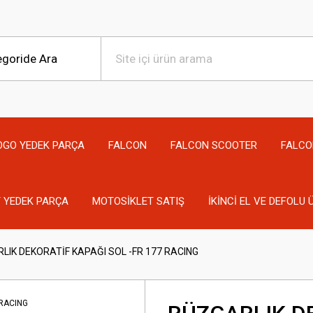
OGO YEDEK PARÇA
FALCON
FALCON SCOOTER
FALCO
 YEDEK PARÇA
MOTOSİKLET SATIŞ
İKİNCİ EL VE DEFOLU
LIK DEKORATİF KAPAĞI SOL -FR 177 RACING