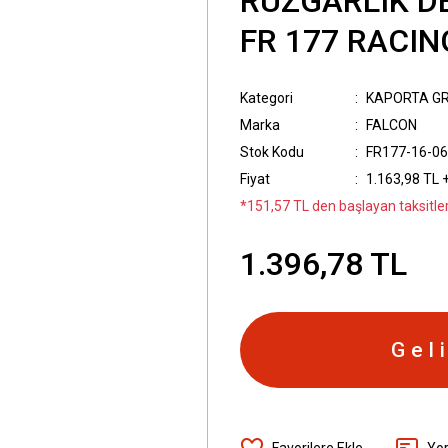
RÜZGARLIK DE
FR 177 RACIN
Kategori
KAPORTA G
Marka
FALCON
Stok Kodu
FR177-16-06
Fiyat
1.163,98 TL 
*151,57 TL den başlayan taksitler
1.396,78 TL
Gel
Yo