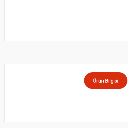
Ürün Bilgisi
Bu ürünün fiyat bilgisi, resim, ürün açıklamalarında ve diğer konularda
Görüş ve önerileriniz için teşekkür ederiz.