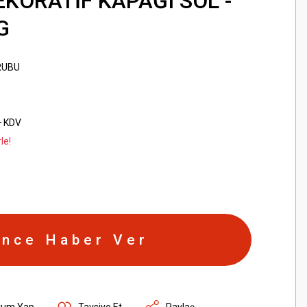
KORATİF KAPAĞI SOL -
G
RUBU
+ KDV
le!
ince Haber Ver
rum Yap
Tavsiye Et
Paylaş