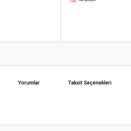
Yorumlar
Taksit Seçenekleri
 yetersiz gördüğünüz noktaları öneri formunu kullanarak tarafımıza iletebilirsini
Bu ürüne ilk yorumu siz yapın!