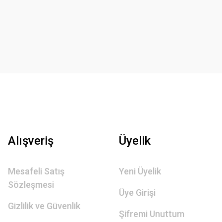
Alışveriş
Üyelik
Mesafeli Satış
Yeni Üyelik
Sözleşmesi
Üye Girişi
Gizlilik ve Güvenlik
Şifremi Unuttum