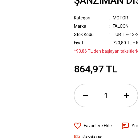
ŞANZIMAN Dİ
Kategori
MOTOR
Marka
FALCON
Stok Kodu
TURTLE-13-
Fiyat
720,80 TL + 
*93,86 TL den başlayan taksitlerl
864,97 TL
Yo
Karşılaştır