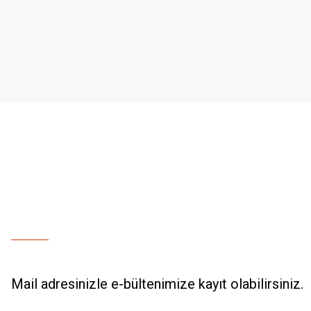
Ürün resmi kalitesiz, bozuk veya görüntülenemiyor.
Ürün açıklamasında eksik bilgiler bulunuyor.
Ürün bilgilerinde hatalar bulunuyor.
Ürün fiyatı diğer sitelerden daha pahalı.
Bu ürüne benzer farklı alternatifler olmalı.
Mail adresinizle e-bültenimize kayıt olabilirsiniz.