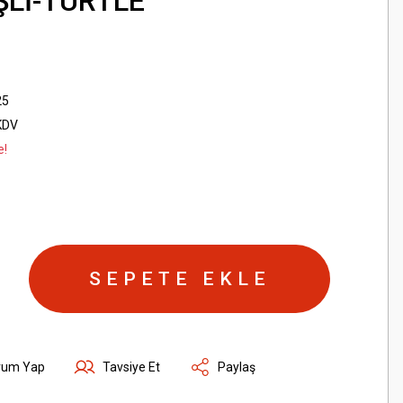
ŞLİ-TURTLE
25
KDV
e!
SEPETE EKLE
rum Yap
Tavsiye Et
Paylaş