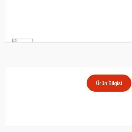
Ürün Bilgisi
Bu ürünün fiyat bilgisi, resim, ürün açıklamalarında ve diğer konularda
Görüş ve önerileriniz için teşekkür ederiz.