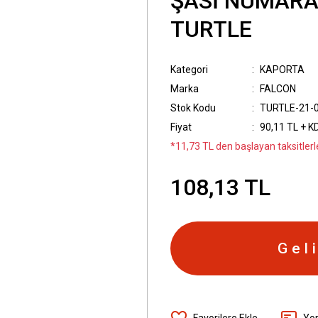
ŞASİ NUMARA
TURTLE
Kategori
KAPORTA
Marka
FALCON
Stok Kodu
TURTLE-21-
Fiyat
90,11 TL + K
*11,73 TL den başlayan taksitlerl
108,13 TL
Gel
Yo