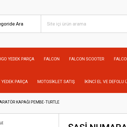
OGO YEDEK PARÇA
FALCON
FALCON SCOOTER
FALCO
 YEDEK PARÇA
MOTOSİKLET SATIŞ
İKİNCİ EL VE DEFOLU
ARATÖR KAPAĞI PEMBE-TURTLE