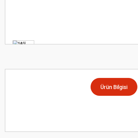
Ürün Bilgisi
Bu ürünün fiyat bilgisi, resim, ürün açıklamalarında ve diğer konularda
Görüş ve önerileriniz için teşekkür ederiz.