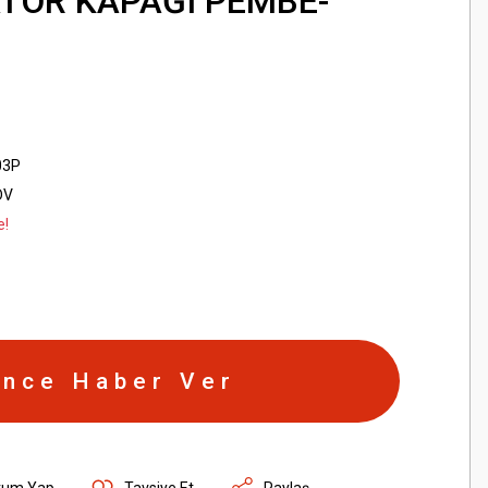
TÖR KAPAĞI PEMBE-
03P
DV
e!
ince Haber Ver
rum Yap
Tavsiye Et
Paylaş