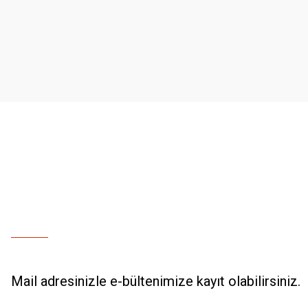
Ürün resmi kalitesiz, bozuk veya görüntülenemiyor.
Ürün açıklamasında eksik bilgiler bulunuyor.
Ürün bilgilerinde hatalar bulunuyor.
Ürün fiyatı diğer sitelerden daha pahalı.
Bu ürüne benzer farklı alternatifler olmalı.
Mail adresinizle e-bültenimize kayıt olabilirsiniz.