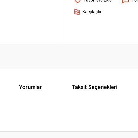
Karşılaştır
Yorumlar
Taksit Seçenekleri
 yetersiz gördüğünüz noktaları öneri formunu kullanarak tarafımıza iletebilirsini
Bu ürüne ilk yorumu siz yapın!