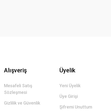
Alışveriş
Üyelik
Mesafeli Satış
Yeni Üyelik
Sözleşmesi
Üye Girişi
Gizlilik ve Güvenlik
Şifremi Unuttum