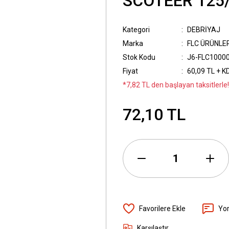
SCOTEER 125/
Kategori
DEBRİYAJ
Marka
FLC ÜRÜNLE
Stok Kodu
J6-FLC1000
Fiyat
60,09 TL + K
*7,82 TL den başlayan taksitlerle!
72,10 TL
Yo
Karşılaştır