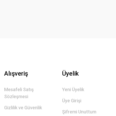
Alışveriş
Üyelik
Mesafeli Satış
Yeni Üyelik
Sözleşmesi
Üye Girişi
Gizlilik ve Güvenlik
Şifremi Unuttum