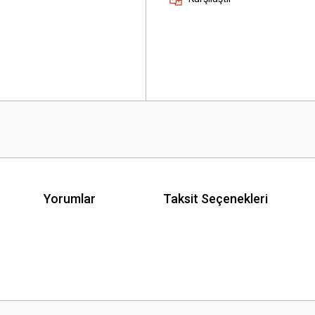
Yorumlar
Taksit Seçenekleri
 yetersiz gördüğünüz noktaları öneri formunu kullanarak tarafımıza iletebilirsini
Bu ürüne ilk yorumu siz yapın!