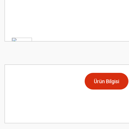
Ürün Bilgisi
Bu ürünün fiyat bilgisi, resim, ürün açıklamalarında ve diğer konularda
Görüş ve önerileriniz için teşekkür ederiz.