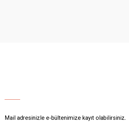
Ürün resmi kalitesiz, bozuk veya görüntülenemiyor.
Ürün açıklamasında eksik bilgiler bulunuyor.
Ürün bilgilerinde hatalar bulunuyor.
Ürün fiyatı diğer sitelerden daha pahalı.
Bu ürüne benzer farklı alternatifler olmalı.
Mail adresinizle e-bültenimize kayıt olabilirsiniz.