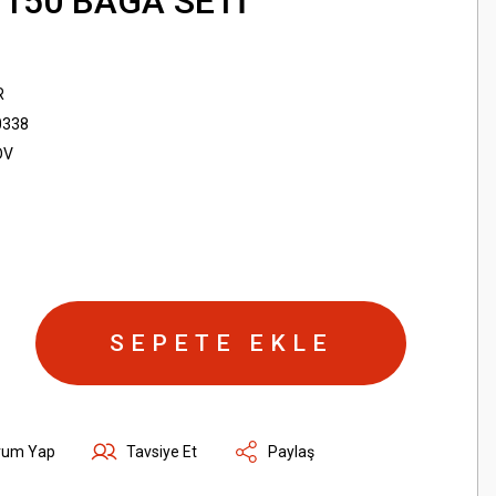
150 BAGA SETİ
R
0338
DV
SEPETE EKLE
rum Yap
Tavsiye Et
Paylaş