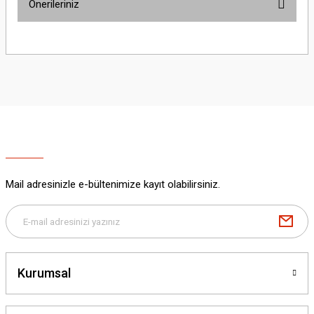
Önerileriniz
Yorum Yaz
Bu ürünün fiyat bilgisi, resim, ürün açıklamalarında ve diğer konularda
yetersiz gördüğünüz noktaları öneri formunu kullanarak tarafımıza
iletebilirsiniz.
Görüş ve önerileriniz için teşekkür ederiz.
Ürün resmi kalitesiz, bozuk veya görüntülenemiyor.
Ürün açıklamasında eksik bilgiler bulunuyor.
Ürün bilgilerinde hatalar bulunuyor.
Ürün fiyatı diğer sitelerden daha pahalı.
Mail adresinizle e-bültenimize kayıt olabilirsiniz.
Bu ürüne benzer farklı alternatifler olmalı.
Kurumsal
Gönder