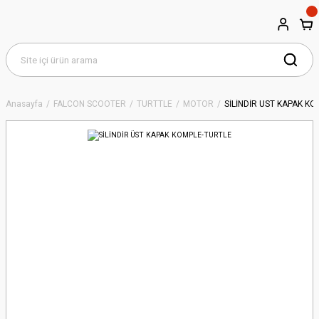
Anasayfa
FALCON SCOOTER
TURTTLE
MOTOR
SİLİNDİR ÜST KAPAK K