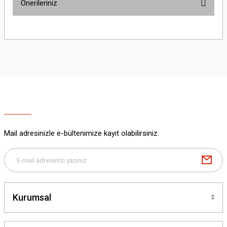
Önerileriniz
Yorum Yaz
Bu ürünün fiyat bilgisi, resim, ürün açıklamalarında ve diğer konularda
yetersiz gördüğünüz noktaları öneri formunu kullanarak tarafımıza
iletebilirsiniz.
Görüş ve önerileriniz için teşekkür ederiz.
Ürün resmi kalitesiz, bozuk veya görüntülenemiyor.
Ürün açıklamasında eksik bilgiler bulunuyor.
Ürün bilgilerinde hatalar bulunuyor.
Ürün fiyatı diğer sitelerden daha pahalı.
Mail adresinizle e-bültenimize kayıt olabilirsiniz.
Bu ürüne benzer farklı alternatifler olmalı.
Kurumsal
Gönder