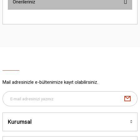
Önerileriniz
Yorum Yaz
Bu ürünün fiyat bilgisi, resim, ürün açıklamalarında ve diğer konularda
yetersiz gördüğünüz noktaları öneri formunu kullanarak tarafımıza
iletebilirsiniz.
Görüş ve önerileriniz için teşekkür ederiz.
Ürün resmi kalitesiz, bozuk veya görüntülenemiyor.
Ürün açıklamasında eksik bilgiler bulunuyor.
Ürün bilgilerinde hatalar bulunuyor.
Ürün fiyatı diğer sitelerden daha pahalı.
Mail adresinizle e-bültenimize kayıt olabilirsiniz.
Bu ürüne benzer farklı alternatifler olmalı.
Kurumsal
Gönder