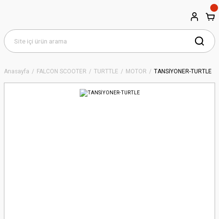
Anasayfa
FALCON SCOOTER
TURTTLE
MOTOR
TANSİYONER-TURTLE