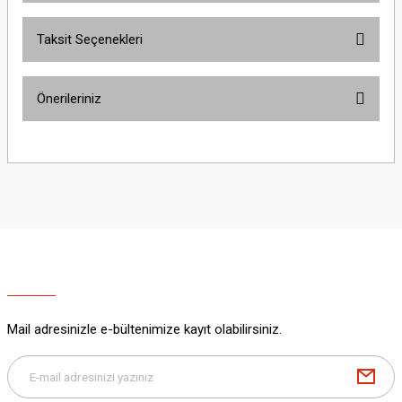
Taksit Seçenekleri
Bu ürüne ilk yorumu siz yapın!
Önerileriniz
Yorum Yaz
Bu ürünün fiyat bilgisi, resim, ürün açıklamalarında ve diğer konularda
yetersiz gördüğünüz noktaları öneri formunu kullanarak tarafımıza
iletebilirsiniz.
Görüş ve önerileriniz için teşekkür ederiz.
Ürün resmi kalitesiz, bozuk veya görüntülenemiyor.
Ürün açıklamasında eksik bilgiler bulunuyor.
Ürün bilgilerinde hatalar bulunuyor.
Ürün fiyatı diğer sitelerden daha pahalı.
Mail adresinizle e-bültenimize kayıt olabilirsiniz.
Bu ürüne benzer farklı alternatifler olmalı.