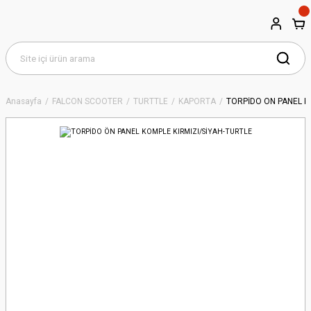
Anasayfa
FALCON SCOOTER
TURTTLE
KAPORTA
TORPİDO ÖN PANEL K