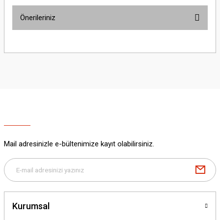
Önerileriniz
Yorum Yaz
Bu ürünün fiyat bilgisi, resim, ürün açıklamalarında ve diğer konularda
yetersiz gördüğünüz noktaları öneri formunu kullanarak tarafımıza
iletebilirsiniz.
Görüş ve önerileriniz için teşekkür ederiz.
Ürün resmi kalitesiz, bozuk veya görüntülenemiyor.
Ürün açıklamasında eksik bilgiler bulunuyor.
Ürün bilgilerinde hatalar bulunuyor.
Ürün fiyatı diğer sitelerden daha pahalı.
Mail adresinizle e-bültenimize kayıt olabilirsiniz.
Bu ürüne benzer farklı alternatifler olmalı.
Kurumsal
Gönder