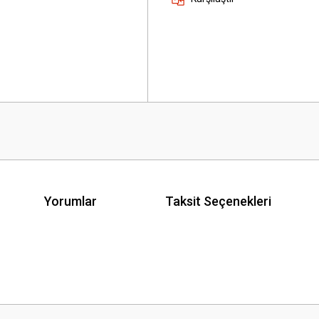
Yorumlar
Taksit Seçenekleri
 yetersiz gördüğünüz noktaları öneri formunu kullanarak tarafımıza iletebilirsini
Bu ürüne ilk yorumu siz yapın!