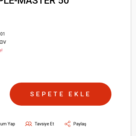
PLE-MASTER 50
-01
KDV
e!
SEPETE EKLE
rum Yap
Tavsiye Et
Paylaş