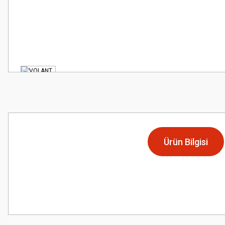
Ürün Bilgisi
Bu ürünün fiyat bilgisi, resim, ürün açıklamalarında ve diğer konularda
Görüş ve önerileriniz için teşekkür ederiz.