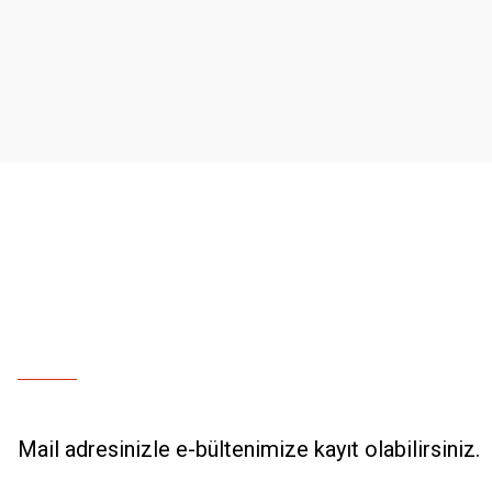
Ürün resmi kalitesiz, bozuk veya görüntülenemiyor.
Ürün açıklamasında eksik bilgiler bulunuyor.
Ürün bilgilerinde hatalar bulunuyor.
Ürün fiyatı diğer sitelerden daha pahalı.
Bu ürüne benzer farklı alternatifler olmalı.
Mail adresinizle e-bültenimize kayıt olabilirsiniz.