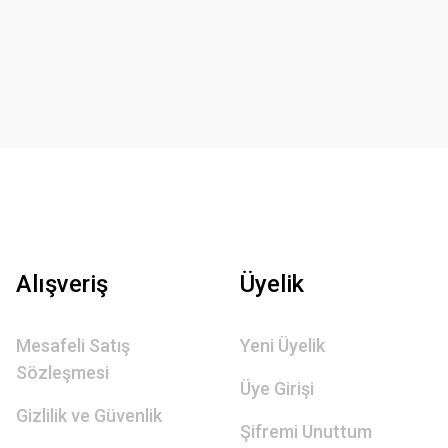
Alışveriş
Üyelik
Mesafeli Satış
Yeni Üyelik
Sözleşmesi
Üye Girişi
Gizlilik ve Güvenlik
Şifremi Unuttum