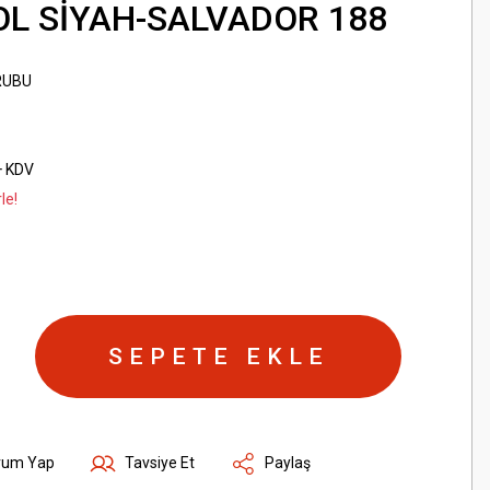
OL SİYAH-SALVADOR 188
RUBU
+ KDV
le!
SEPETE EKLE
rum Yap
Tavsiye Et
Paylaş