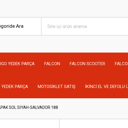
OGO YEDEK PARÇA
FALCON
FALCON SCOOTER
FALCO
 YEDEK PARÇA
MOTOSİKLET SATIŞ
İKİNCİ EL VE DEFOLU
APAK SOL SİYAH-SALVADOR 188