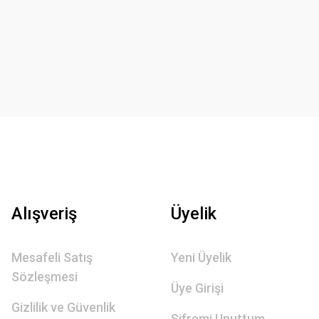
Alışveriş
Üyelik
Mesafeli Satış
Yeni Üyelik
Sözleşmesi
Üye Girişi
Gizlilik ve Güvenlik
Şifremi Unuttum