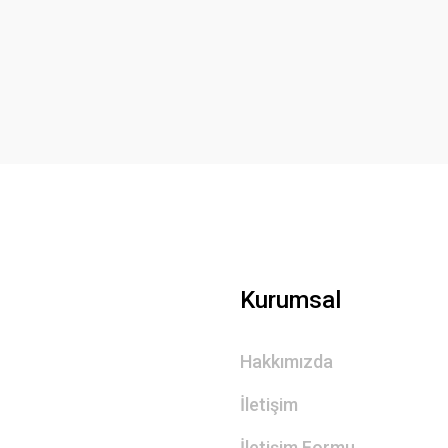
Bu ürüne ilk yorumu siz yapın!
Yorum Yaz
Gönder
Kurumsal
Hakkımızda
İletişim
İletişim Formu