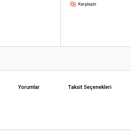
Karşılaştır
Yorumlar
Taksit Seçenekleri
 yetersiz gördüğünüz noktaları öneri formunu kullanarak tarafımıza iletebilirsini