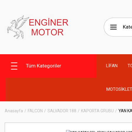
Tüm Kategoriler
LİFAN
T
MOTOSİKLET
Anasayfa
FALCON
SALVADOR 188
KAPORTA GRUBU
YAN K