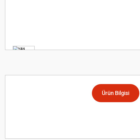
Ürün Bilgisi
Bu ürünün fiyat bilgisi, resim, ürün açıklamalarında ve diğer konularda
Görüş ve önerileriniz için teşekkür ederiz.