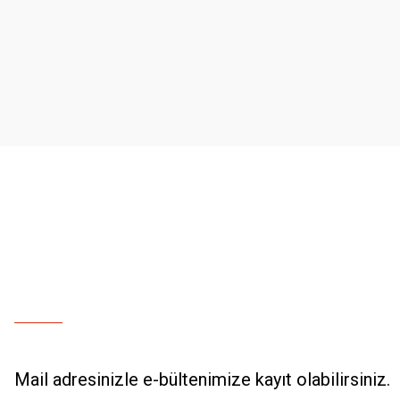
Ürün resmi kalitesiz, bozuk veya görüntülenemiyor.
Ürün açıklamasında eksik bilgiler bulunuyor.
Ürün bilgilerinde hatalar bulunuyor.
Ürün fiyatı diğer sitelerden daha pahalı.
Bu ürüne benzer farklı alternatifler olmalı.
Mail adresinizle e-bültenimize kayıt olabilirsiniz.