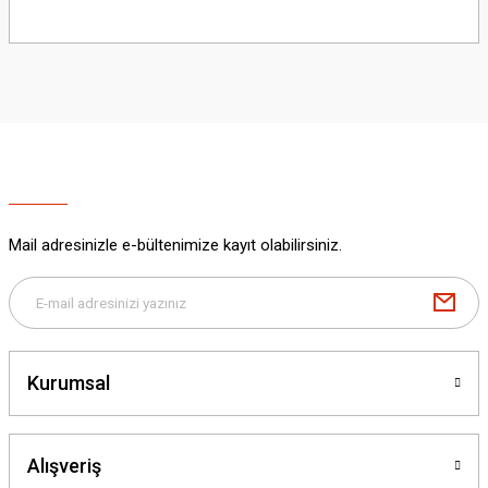
Bu ürünün fiyat bilgisi, resim, ürün açıklamalarında ve diğer konularda
yetersiz gördüğünüz noktaları öneri formunu kullanarak tarafımıza
iletebilirsiniz.
Görüş ve önerileriniz için teşekkür ederiz.
Ürün resmi kalitesiz, bozuk veya görüntülenemiyor.
Ürün açıklamasında eksik bilgiler bulunuyor.
Ürün bilgilerinde hatalar bulunuyor.
Ürün fiyatı diğer sitelerden daha pahalı.
Mail adresinizle e-bültenimize kayıt olabilirsiniz.
Bu ürüne benzer farklı alternatifler olmalı.
Kurumsal
Gönder
Alışveriş