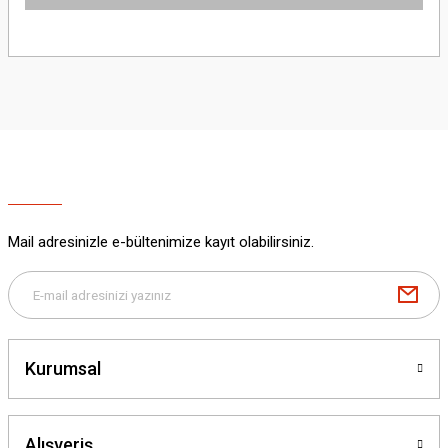
Bu ürünün fiyat bilgisi, resim, ürün açıklamalarında ve diğer konularda
yetersiz gördüğünüz noktaları öneri formunu kullanarak tarafımıza
iletebilirsiniz.
Görüş ve önerileriniz için teşekkür ederiz.
Ürün resmi kalitesiz, bozuk veya görüntülenemiyor.
Ürün açıklamasında eksik bilgiler bulunuyor.
Ürün bilgilerinde hatalar bulunuyor.
Ürün fiyatı diğer sitelerden daha pahalı.
Mail adresinizle e-bültenimize kayıt olabilirsiniz.
Bu ürüne benzer farklı alternatifler olmalı.
Kurumsal
Gönder
Alışveriş