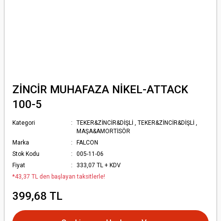
ZİNCİR MUHAFAZA NİKEL-ATTACK
100-5
Kategori
TEKER&ZİNCİR&DİŞLİ
,
TEKER&ZİNCİR&DİŞLİ
,
MAŞA&AMORTİSÖR
Marka
FALCON
Stok Kodu
005-11-06
Fiyat
333,07 TL + KDV
*43,37 TL den başlayan taksitlerle!
399,68 TL