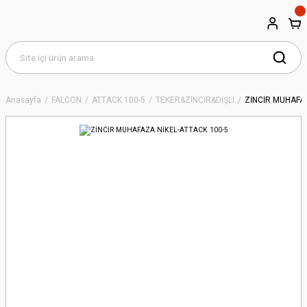
Anasayfa
FALCON
ATTACK 100-5
TEKER&ZİNCİR&DİŞLİ
ZİNCİR MUHAFAZ