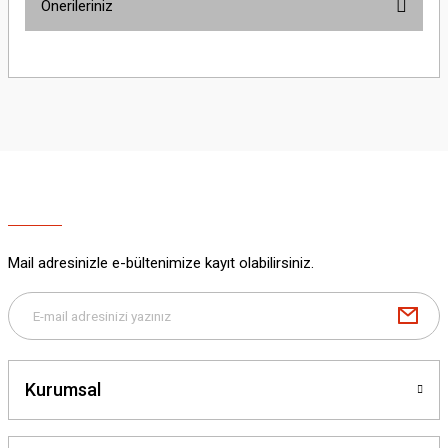
Önerileriniz
Yorum Yaz
Bu ürünün fiyat bilgisi, resim, ürün açıklamalarında ve diğer konularda
yetersiz gördüğünüz noktaları öneri formunu kullanarak tarafımıza
iletebilirsiniz.
Görüş ve önerileriniz için teşekkür ederiz.
Ürün resmi kalitesiz, bozuk veya görüntülenemiyor.
Ürün açıklamasında eksik bilgiler bulunuyor.
Ürün bilgilerinde hatalar bulunuyor.
Ürün fiyatı diğer sitelerden daha pahalı.
Mail adresinizle e-bültenimize kayıt olabilirsiniz.
Bu ürüne benzer farklı alternatifler olmalı.
Kurumsal
Gönder