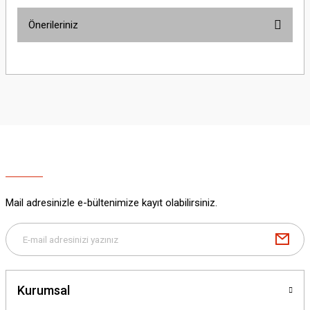
Önerileriniz
Yorum Yaz
Bu ürünün fiyat bilgisi, resim, ürün açıklamalarında ve diğer konularda
yetersiz gördüğünüz noktaları öneri formunu kullanarak tarafımıza
iletebilirsiniz.
Görüş ve önerileriniz için teşekkür ederiz.
Ürün resmi kalitesiz, bozuk veya görüntülenemiyor.
Ürün açıklamasında eksik bilgiler bulunuyor.
Ürün bilgilerinde hatalar bulunuyor.
Ürün fiyatı diğer sitelerden daha pahalı.
Mail adresinizle e-bültenimize kayıt olabilirsiniz.
Bu ürüne benzer farklı alternatifler olmalı.
Kurumsal
Gönder