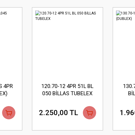
S 4PR
120.70-12 4PR 51L BL
130.
EX)
050 BİLLAS TUBELEX
Bİ
2.250,00 TL
1.96