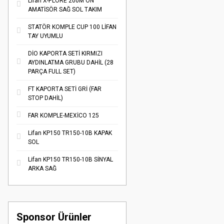
Lifan X-PLORE 200M ÖN
AMATİSÖR SAĞ SOL TAKIM
STATÖR KOMPLE CUP 100 LİFAN
TAY UYUMLU
DİO KAPORTA SETİ KIRMIZI
AYDINLATMA GRUBU DAHİL (28
PARÇA FULL SET)
FT KAPORTA SETİ GRİ (FAR
STOP DAHİL)
FAR KOMPLE-MEXİCO 125
Lifan KP150 TR150-10B KAPAK
SOL
Lifan KP150 TR150-10B SİNYAL
ARKA SAĞ
Sponsor Ürünler