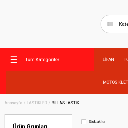
Tüm Kategoriler
LİFAN
T
MOTOSİKLET
Anasayfa
LASTİKLER
BİLLAS LASTİK
Stoktakiler
Ürün Grupları