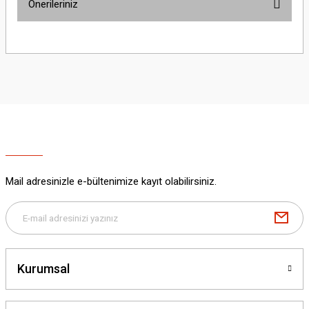
Önerileriniz
Yorum Yaz
Bu ürünün fiyat bilgisi, resim, ürün açıklamalarında ve diğer konularda
yetersiz gördüğünüz noktaları öneri formunu kullanarak tarafımıza
iletebilirsiniz.
Görüş ve önerileriniz için teşekkür ederiz.
Ürün resmi kalitesiz, bozuk veya görüntülenemiyor.
Ürün açıklamasında eksik bilgiler bulunuyor.
Ürün bilgilerinde hatalar bulunuyor.
Ürün fiyatı diğer sitelerden daha pahalı.
Mail adresinizle e-bültenimize kayıt olabilirsiniz.
Bu ürüne benzer farklı alternatifler olmalı.
Kurumsal
Gönder