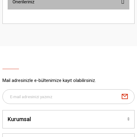
Önerileriniz
Yorum Yaz
Bu ürünün fiyat bilgisi, resim, ürün açıklamalarında ve diğer konularda
yetersiz gördüğünüz noktaları öneri formunu kullanarak tarafımıza
iletebilirsiniz.
Görüş ve önerileriniz için teşekkür ederiz.
Ürün resmi kalitesiz, bozuk veya görüntülenemiyor.
Ürün açıklamasında eksik bilgiler bulunuyor.
Ürün bilgilerinde hatalar bulunuyor.
Ürün fiyatı diğer sitelerden daha pahalı.
Mail adresinizle e-bültenimize kayıt olabilirsiniz.
Bu ürüne benzer farklı alternatifler olmalı.
Kurumsal
Gönder