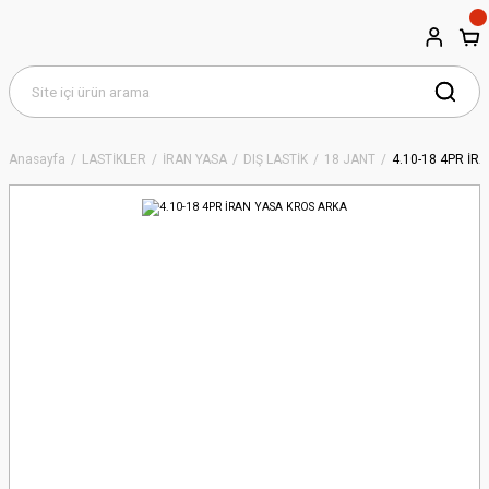
Anasayfa
LASTİKLER
İRAN YASA
DIŞ LASTİK
18 JANT
4.10-18 4PR İR