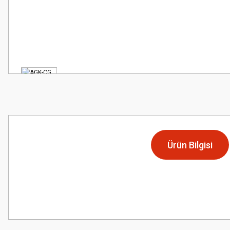
Ürün Bilgisi
Bu ürünün fiyat bilgisi, resim, ürün açıklamalarında ve diğer konularda
Görüş ve önerileriniz için teşekkür ederiz.