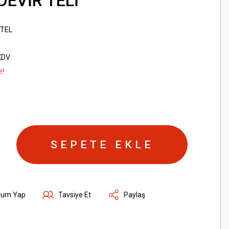
DEVİR TELİ
 TEL
KDV
e!
SEPETE EKLE
rum Yap
Tavsiye Et
Paylaş