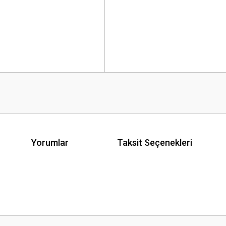
Yorumlar
Taksit Seçenekleri
 yetersiz gördüğünüz noktaları öneri formunu kullanarak tarafımıza iletebilirsini
Bu ürüne ilk yorumu siz yapın!