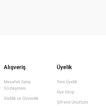
Alışveriş
Üyelik
Mesafeli Satış
Yeni Üyelik
Sözleşmesi
Üye Girişi
Gizlilik ve Güvenlik
Şifremi Unuttum