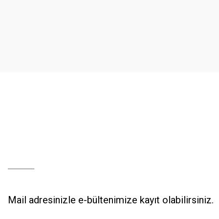
Ürün resmi kalitesiz, bozuk veya görüntülenemiyor.
Ürün açıklamasında eksik bilgiler bulunuyor.
Ürün bilgilerinde hatalar bulunuyor.
Ürün fiyatı diğer sitelerden daha pahalı.
Bu ürüne benzer farklı alternatifler olmalı.
Mail adresinizle e-bültenimize kayıt olabilirsiniz.