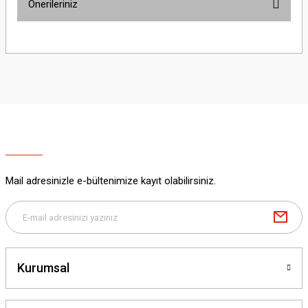
Önerileriniz
Yorum Yaz
Bu ürünün fiyat bilgisi, resim, ürün açıklamalarında ve diğer konularda
yetersiz gördüğünüz noktaları öneri formunu kullanarak tarafımıza
iletebilirsiniz.
Görüş ve önerileriniz için teşekkür ederiz.
Ürün resmi kalitesiz, bozuk veya görüntülenemiyor.
Ürün açıklamasında eksik bilgiler bulunuyor.
Ürün bilgilerinde hatalar bulunuyor.
Ürün fiyatı diğer sitelerden daha pahalı.
Mail adresinizle e-bültenimize kayıt olabilirsiniz.
Bu ürüne benzer farklı alternatifler olmalı.
Kurumsal
Gönder