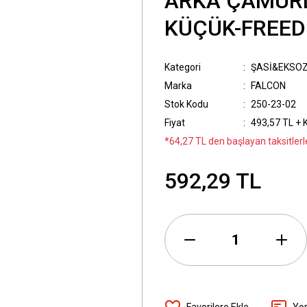
ARKA ÇAMURL
KÜÇÜK-FREED
Kategori
ŞASİ&EKSO
Marka
FALCON
Stok Kodu
250-23-02
Fiyat
493,57 TL + 
*64,27 TL den başlayan taksitlerl
592,29 TL
Yo