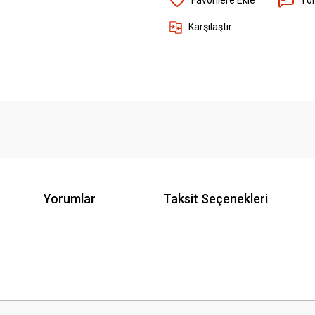
Karşılaştır
Yorumlar
Taksit Seçenekleri
 yetersiz gördüğünüz noktaları öneri formunu kullanarak tarafımıza iletebilirsini
Bu ürüne ilk yorumu siz yapın!