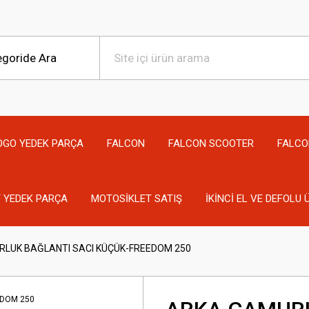
OGO YEDEK PARÇA
FALCON
FALCON SCOOTER
FALCO
 YEDEK PARÇA
MOTOSİKLET SATIŞ
İKİNCİ EL VE DEFOLU
LUK BAĞLANTI SACI KÜÇÜK-FREEDOM 250