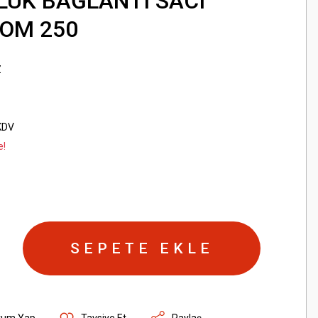
UK BAĞLANTI SACI
OM 250
Z
KDV
e!
SEPETE EKLE
rum Yap
Tavsiye Et
Paylaş