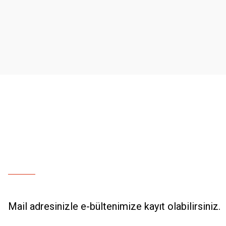
Ürün resmi kalitesiz, bozuk veya görüntülenemiyor.
Ürün açıklamasında eksik bilgiler bulunuyor.
Ürün bilgilerinde hatalar bulunuyor.
Ürün fiyatı diğer sitelerden daha pahalı.
Bu ürüne benzer farklı alternatifler olmalı.
Mail adresinizle e-bültenimize kayıt olabilirsiniz.