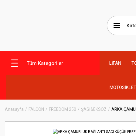
Tüm Kategoriler
LİFAN
T
MOTOSİKLET
Anasayfa
FALCON
FREEDOM 250
ŞASİ&EKSOZ
ARKA ÇAMUR