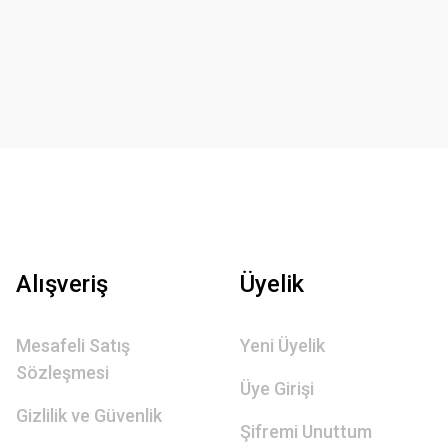
Alışveriş
Üyelik
Mesafeli Satış
Yeni Üyelik
Sözleşmesi
Üye Girişi
Gizlilik ve Güvenlik
Şifremi Unuttum