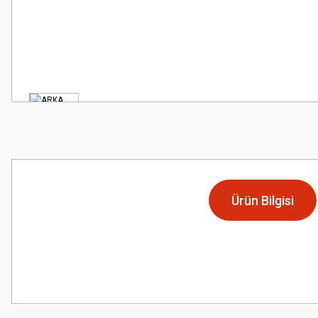
Ürün Bilgisi
Bu ürünün fiyat bilgisi, resim, ürün açıklamalarında ve diğer konularda
Görüş ve önerileriniz için teşekkür ederiz.