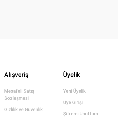
Alışveriş
Üyelik
Mesafeli Satış
Yeni Üyelik
Sözleşmesi
Üye Girişi
Gizlilik ve Güvenlik
Şifremi Unuttum