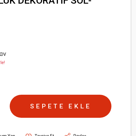
UK DEKORATİF SOL-
KDV
le!
SEPETE EKLE
rum Yap
Tavsiye Et
Paylaş