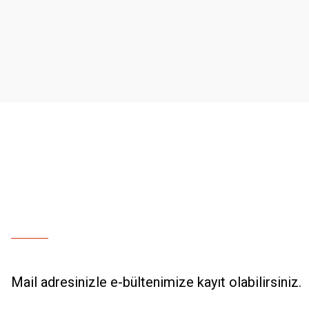
Ürün resmi kalitesiz, bozuk veya görüntülenemiyor.
Ürün açıklamasında eksik bilgiler bulunuyor.
Ürün bilgilerinde hatalar bulunuyor.
Ürün fiyatı diğer sitelerden daha pahalı.
Bu ürüne benzer farklı alternatifler olmalı.
Mail adresinizle e-bültenimize kayıt olabilirsiniz.