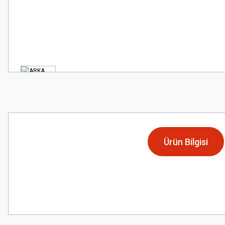
Ürün Bilgisi
Bu ürünün fiyat bilgisi, resim, ürün açıklamalarında ve diğer konularda
Görüş ve önerileriniz için teşekkür ederiz.