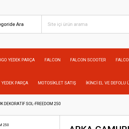
OGO YEDEK PARÇA
FALCON
FALCON SCOOTER
FALCO
 YEDEK PARÇA
MOTOSİKLET SATIŞ
İKİNCİ EL VE DEFOLU
K DEKORATİF SOL-FREEDOM 250