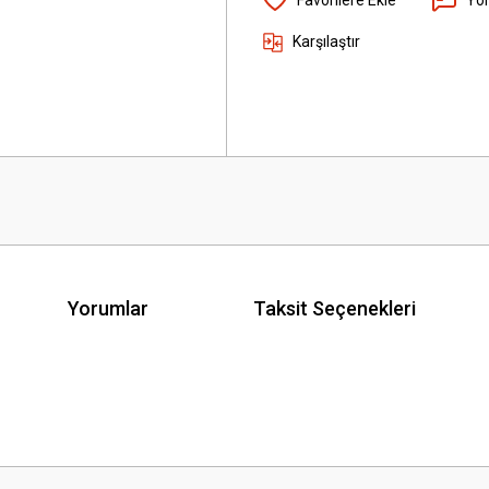
Karşılaştır
Yorumlar
Taksit Seçenekleri
 yetersiz gördüğünüz noktaları öneri formunu kullanarak tarafımıza iletebilirsini
Bu ürüne ilk yorumu siz yapın!