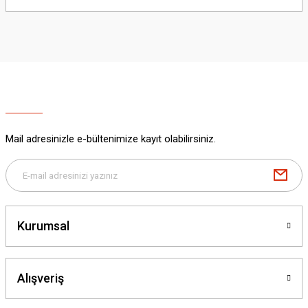
yetersiz gördüğünüz noktaları öneri formunu kullanarak tarafımıza
iletebilirsiniz.
Görüş ve önerileriniz için teşekkür ederiz.
Ürün resmi kalitesiz, bozuk veya görüntülenemiyor.
Ürün açıklamasında eksik bilgiler bulunuyor.
Ürün bilgilerinde hatalar bulunuyor.
Ürün fiyatı diğer sitelerden daha pahalı.
Mail adresinizle e-bültenimize kayıt olabilirsiniz.
Bu ürüne benzer farklı alternatifler olmalı.
Kurumsal
Gönder
Alışveriş