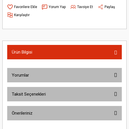
Yorum Yap
Tavsiye Et
Paylaş
Karşılaştır
Ürün Bilgisi
Yorumlar
Taksit Seçenekleri
Bu ürüne ilk yorumu siz yapın!
Önerileriniz
Yorum Yaz
Bu ürünün fiyat bilgisi, resim, ürün açıklamalarında ve diğer konularda