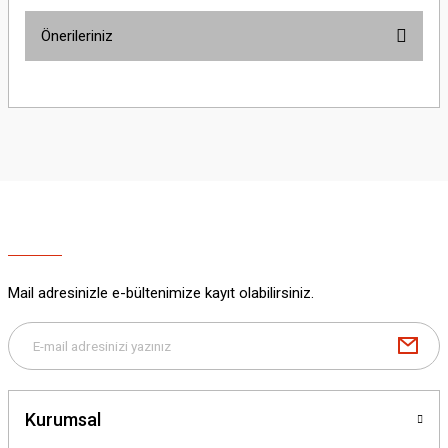
Önerileriniz
Yorum Yaz
Bu ürünün fiyat bilgisi, resim, ürün açıklamalarında ve diğer konularda
yetersiz gördüğünüz noktaları öneri formunu kullanarak tarafımıza
iletebilirsiniz.
Görüş ve önerileriniz için teşekkür ederiz.
Ürün resmi kalitesiz, bozuk veya görüntülenemiyor.
Ürün açıklamasında eksik bilgiler bulunuyor.
Ürün bilgilerinde hatalar bulunuyor.
Ürün fiyatı diğer sitelerden daha pahalı.
Mail adresinizle e-bültenimize kayıt olabilirsiniz.
Bu ürüne benzer farklı alternatifler olmalı.
Kurumsal
Gönder