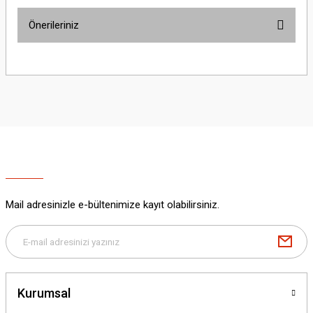
Önerileriniz
Yorum Yaz
Bu ürünün fiyat bilgisi, resim, ürün açıklamalarında ve diğer konularda
yetersiz gördüğünüz noktaları öneri formunu kullanarak tarafımıza
iletebilirsiniz.
Görüş ve önerileriniz için teşekkür ederiz.
Ürün resmi kalitesiz, bozuk veya görüntülenemiyor.
Ürün açıklamasında eksik bilgiler bulunuyor.
Ürün bilgilerinde hatalar bulunuyor.
Ürün fiyatı diğer sitelerden daha pahalı.
Mail adresinizle e-bültenimize kayıt olabilirsiniz.
Bu ürüne benzer farklı alternatifler olmalı.
Kurumsal
Gönder