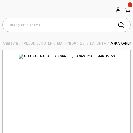
Anasayfa
FALCON SCOOTER
MARTİNİ 50 (125)
KAPORTA
ARKA KARENAJ