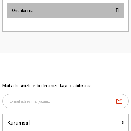
Önerileriniz
Yorum Yaz
Bu ürünün fiyat bilgisi, resim, ürün açıklamalarında ve diğer konularda
yetersiz gördüğünüz noktaları öneri formunu kullanarak tarafımıza
iletebilirsiniz.
Görüş ve önerileriniz için teşekkür ederiz.
Ürün resmi kalitesiz, bozuk veya görüntülenemiyor.
Ürün açıklamasında eksik bilgiler bulunuyor.
Ürün bilgilerinde hatalar bulunuyor.
Ürün fiyatı diğer sitelerden daha pahalı.
Mail adresinizle e-bültenimize kayıt olabilirsiniz.
Bu ürüne benzer farklı alternatifler olmalı.
Kurumsal
Gönder