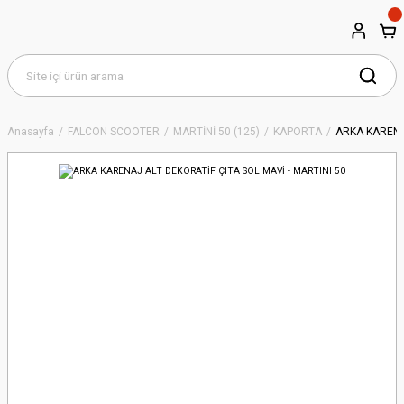
Anasayfa
FALCON SCOOTER
MARTİNİ 50 (125)
KAPORTA
ARKA KARENAJ