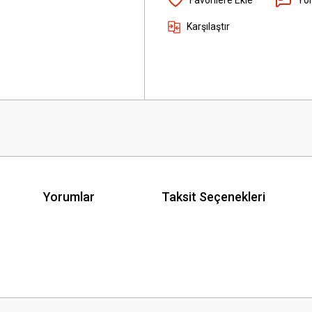
Karşılaştır
Yorumlar
Taksit Seçenekleri
 yetersiz gördüğünüz noktaları öneri formunu kullanarak tarafımıza iletebilirsini
Bu ürüne ilk yorumu siz yapın!