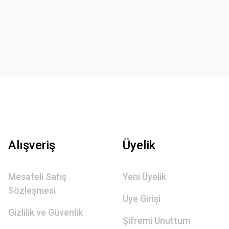
Alışveriş
Üyelik
Mesafeli Satış
Yeni Üyelik
Sözleşmesi
Üye Girişi
Gizlilik ve Güvenlik
Şifremi Unuttum