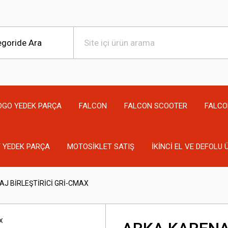
OGO YEDEK PARÇA
FALCON
FALCON SCOOTER
FALCO
 YEDEK PARÇA
MOTOSİKLET SATIŞ
İKİNCİ EL VE DEFOLU
J BİRLEŞTİRİCİ GRİ-CMAX