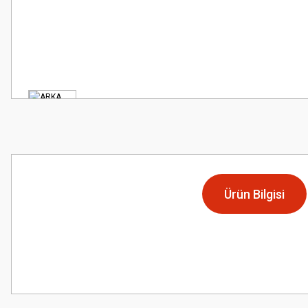
Ürün Bilgisi
Bu ürünün fiyat bilgisi, resim, ürün açıklamalarında ve diğer konularda
Görüş ve önerileriniz için teşekkür ederiz.