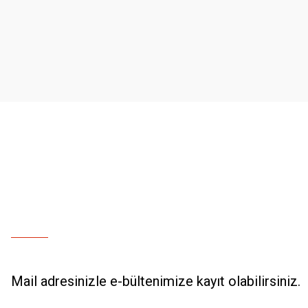
Ürün resmi kalitesiz, bozuk veya görüntülenemiyor.
Ürün açıklamasında eksik bilgiler bulunuyor.
Ürün bilgilerinde hatalar bulunuyor.
Ürün fiyatı diğer sitelerden daha pahalı.
Bu ürüne benzer farklı alternatifler olmalı.
Mail adresinizle e-bültenimize kayıt olabilirsiniz.