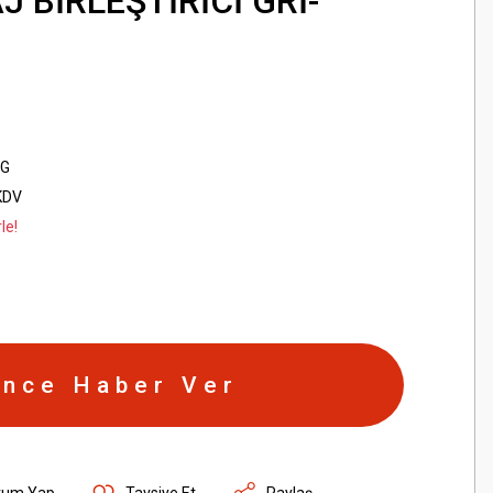
 BİRLEŞTİRİCİ GRİ-
3G
KDV
le!
ince Haber Ver
rum Yap
Tavsiye Et
Paylaş