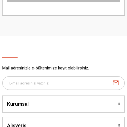
Bu ürünün fiyat bilgisi, resim, ürün açıklamalarında ve diğer konularda
yetersiz gördüğünüz noktaları öneri formunu kullanarak tarafımıza
iletebilirsiniz.
Görüş ve önerileriniz için teşekkür ederiz.
Ürün resmi kalitesiz, bozuk veya görüntülenemiyor.
Ürün açıklamasında eksik bilgiler bulunuyor.
Ürün bilgilerinde hatalar bulunuyor.
Ürün fiyatı diğer sitelerden daha pahalı.
Mail adresinizle e-bültenimize kayıt olabilirsiniz.
Bu ürüne benzer farklı alternatifler olmalı.
Kurumsal
Gönder
Alışveriş