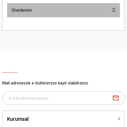
Önerileriniz
Yorum Yaz
Bu ürünün fiyat bilgisi, resim, ürün açıklamalarında ve diğer konularda
yetersiz gördüğünüz noktaları öneri formunu kullanarak tarafımıza
iletebilirsiniz.
Görüş ve önerileriniz için teşekkür ederiz.
Ürün resmi kalitesiz, bozuk veya görüntülenemiyor.
Ürün açıklamasında eksik bilgiler bulunuyor.
Ürün bilgilerinde hatalar bulunuyor.
Ürün fiyatı diğer sitelerden daha pahalı.
Mail adresinizle e-bültenimize kayıt olabilirsiniz.
Bu ürüne benzer farklı alternatifler olmalı.
Kurumsal
Gönder