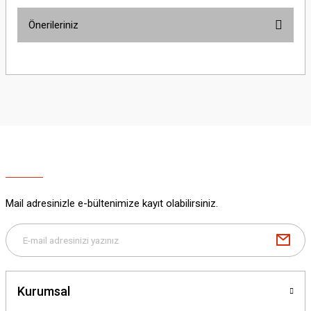
Önerileriniz
Yorum Yaz
Bu ürünün fiyat bilgisi, resim, ürün açıklamalarında ve diğer konularda
yetersiz gördüğünüz noktaları öneri formunu kullanarak tarafımıza
iletebilirsiniz.
Görüş ve önerileriniz için teşekkür ederiz.
Ürün resmi kalitesiz, bozuk veya görüntülenemiyor.
Ürün açıklamasında eksik bilgiler bulunuyor.
Ürün bilgilerinde hatalar bulunuyor.
Ürün fiyatı diğer sitelerden daha pahalı.
Mail adresinizle e-bültenimize kayıt olabilirsiniz.
Bu ürüne benzer farklı alternatifler olmalı.
Kurumsal
Gönder