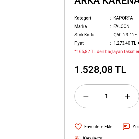
ARKA KARENA
Kategori
KAPORTA
Marka
FALCON
Stok Kodu
Q50-23-12F
Fiyat
1.273,40 TL 
*165,82 TL den başlayan taksitler
1.528,08 TL
Yo
Karşılaştır