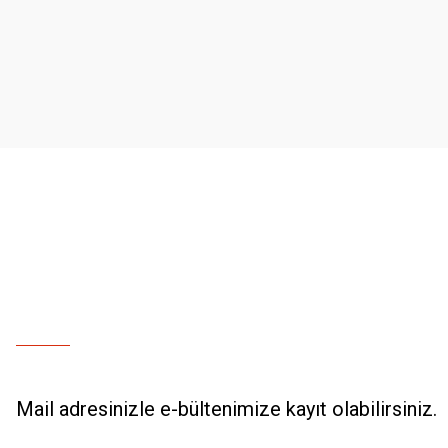
Ürün resmi kalitesiz, bozuk veya görüntülenemiyor.
Ürün açıklamasında eksik bilgiler bulunuyor.
Ürün bilgilerinde hatalar bulunuyor.
Ürün fiyatı diğer sitelerden daha pahalı.
Bu ürüne benzer farklı alternatifler olmalı.
Mail adresinizle e-bültenimize kayıt olabilirsiniz.