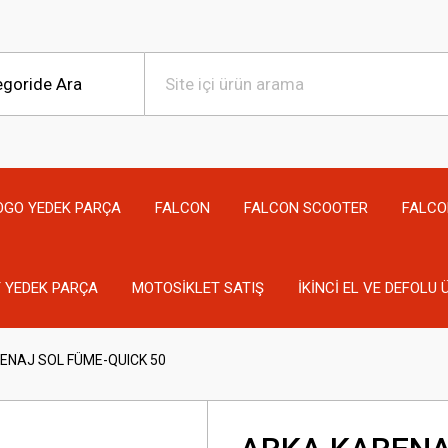
OGO YEDEK PARÇA
FALCON
FALCON SCOOTER
FALCO
 YEDEK PARÇA
MOTOSİKLET SATIŞ
İKİNCİ EL VE DEFOLU
ENAJ SOL FÜME-QUICK 50