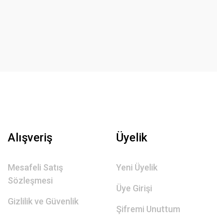
Alışveriş
Üyelik
Mesafeli Satış
Yeni Üyelik
Sözleşmesi
Üye Girişi
Gizlilik ve Güvenlik
Şifremi Unuttum