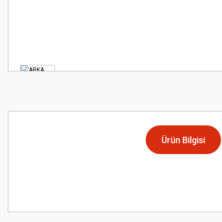
Ürün Bilgisi
Bu ürünün fiyat bilgisi, resim, ürün açıklamalarında ve diğer konularda
Görüş ve önerileriniz için teşekkür ederiz.