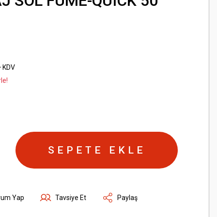
J SOL FÜME-QUICK 50
+ KDV
le!
SEPETE EKLE
rum Yap
Tavsiye Et
Paylaş