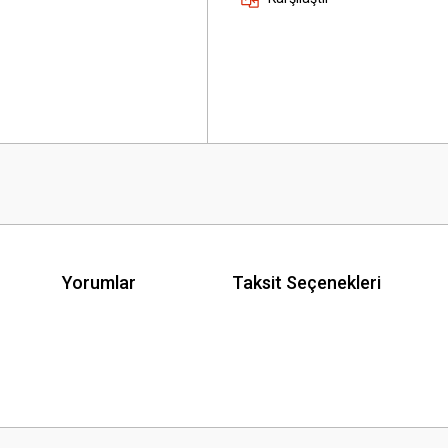
Yorumlar
Taksit Seçenekleri
 yetersiz gördüğünüz noktaları öneri formunu kullanarak tarafımıza iletebilirsini
Bu ürüne ilk yorumu siz yapın!