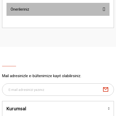
Önerileriniz
Yorum Yaz
Bu ürünün fiyat bilgisi, resim, ürün açıklamalarında ve diğer konularda
yetersiz gördüğünüz noktaları öneri formunu kullanarak tarafımıza
iletebilirsiniz.
Görüş ve önerileriniz için teşekkür ederiz.
Ürün resmi kalitesiz, bozuk veya görüntülenemiyor.
Ürün açıklamasında eksik bilgiler bulunuyor.
Ürün bilgilerinde hatalar bulunuyor.
Ürün fiyatı diğer sitelerden daha pahalı.
Mail adresinizle e-bültenimize kayıt olabilirsiniz.
Bu ürüne benzer farklı alternatifler olmalı.
Kurumsal
Gönder