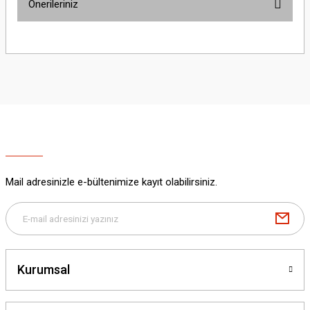
Önerileriniz
Yorum Yaz
Bu ürünün fiyat bilgisi, resim, ürün açıklamalarında ve diğer konularda
yetersiz gördüğünüz noktaları öneri formunu kullanarak tarafımıza
iletebilirsiniz.
Görüş ve önerileriniz için teşekkür ederiz.
Ürün resmi kalitesiz, bozuk veya görüntülenemiyor.
Ürün açıklamasında eksik bilgiler bulunuyor.
Ürün bilgilerinde hatalar bulunuyor.
Ürün fiyatı diğer sitelerden daha pahalı.
Mail adresinizle e-bültenimize kayıt olabilirsiniz.
Bu ürüne benzer farklı alternatifler olmalı.
Kurumsal
Gönder