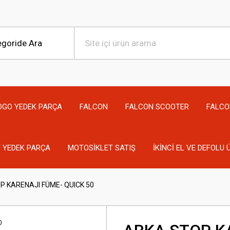
OGO YEDEK PARÇA
FALCON
FALCON SCOOTER
FALCO
 YEDEK PARÇA
MOTOSİKLET SATIŞ
İKİNCİ EL VE DEFOLU
P KARENAJI FÜME- QUICK 50