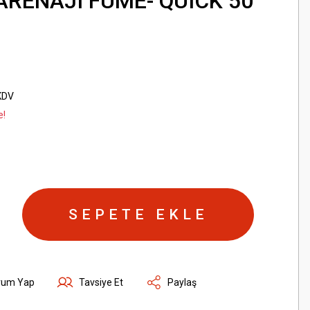
ARENAJI FÜME- QUICK 50
KDV
e!
SEPETE EKLE
rum Yap
Tavsiye Et
Paylaş