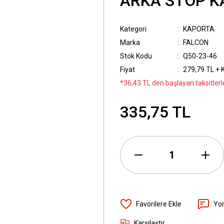
ARKA STOP K
Kategori
KAPORTA
Marka
FALCON
Stok Kodu
Q50-23-46
Fiyat
279,79 TL + 
*36,43 TL den başlayan taksitlerl
335,75 TL
Yo
Karşılaştır