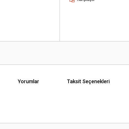
Yorumlar
Taksit Seçenekleri
 yetersiz gördüğünüz noktaları öneri formunu kullanarak tarafımıza iletebilirsini
Bu ürüne ilk yorumu siz yapın!