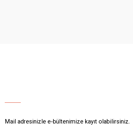
Ürün resmi kalitesiz, bozuk veya görüntülenemiyor.
Ürün açıklamasında eksik bilgiler bulunuyor.
Ürün bilgilerinde hatalar bulunuyor.
Ürün fiyatı diğer sitelerden daha pahalı.
Bu ürüne benzer farklı alternatifler olmalı.
Mail adresinizle e-bültenimize kayıt olabilirsiniz.