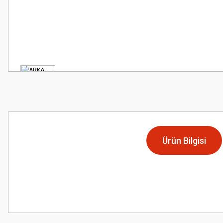
Ürün Bilgisi
Bu ürünün fiyat bilgisi, resim, ürün açıklamalarında ve diğer konularda
Görüş ve önerileriniz için teşekkür ederiz.