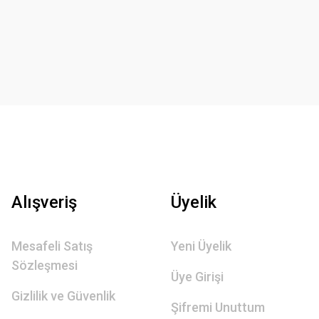
Alışveriş
Üyelik
Mesafeli Satış
Yeni Üyelik
Sözleşmesi
Üye Girişi
Gizlilik ve Güvenlik
Şifremi Unuttum