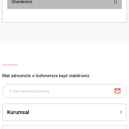
Önerileriniz
Yorum Yaz
Bu ürünün fiyat bilgisi, resim, ürün açıklamalarında ve diğer konularda
yetersiz gördüğünüz noktaları öneri formunu kullanarak tarafımıza
iletebilirsiniz.
Görüş ve önerileriniz için teşekkür ederiz.
Ürün resmi kalitesiz, bozuk veya görüntülenemiyor.
Ürün açıklamasında eksik bilgiler bulunuyor.
Ürün bilgilerinde hatalar bulunuyor.
Ürün fiyatı diğer sitelerden daha pahalı.
Mail adresinizle e-bültenimize kayıt olabilirsiniz.
Bu ürüne benzer farklı alternatifler olmalı.
Kurumsal
Gönder